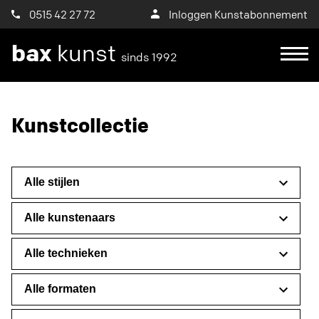
0515 42 27 72
Inloggen Kunstabonnement
bax
kunst
sinds 1992
Ik wil een proefplaatsing aanvragen
Kunstcollectie