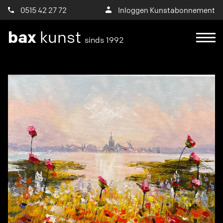
0515 42 27 72
Inloggen Kunstabonnement
bax
kunst
sinds 1992