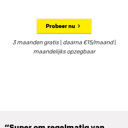
Probeer nu
3 maanden gratis
|
daarna €15/maand
|
maandelijks opzegbaar
“Super om regelmatig van