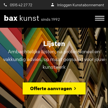
0515 42 27 72
Inloggen Kunstabonnement
bax
kunst
sinds 1992
Lijsten
Ambachtelijke lijsten, na professioneel en
vakkundig advies, op maat gemaakt voor jouw
kunstwerk
Offerte aanvragen