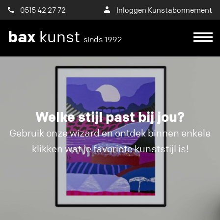
0515 42 27 72
Inloggen Kunstabonnement
bax
kunst
sinds 1992
Welke stijl past bij jou?
Gebruik onze wizard en ontdek binnen enkele
klikken wat je favoriete kunststijl is!