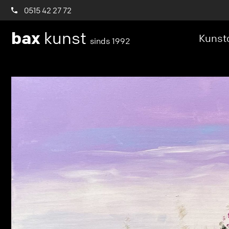
0515 42 27 72
bax
kunst
Kunstc
sinds 1992