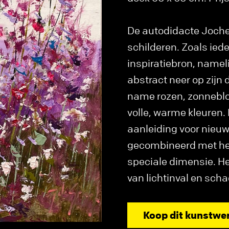
De autodidacte Jochem
schilderen. Zoals iede
inspiratiebron, name
abstract neer op zijn 
name rozen, zonneblo
volle, warme kleuren
aanleiding voor nieu
gecombineerd met het
speciale dimensie. He
van lichtinval en sch
Koop dit kunstwe