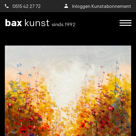
0515 42 27 72
Inloggen Kunstabonnement
bax
kunst
sinds 1992