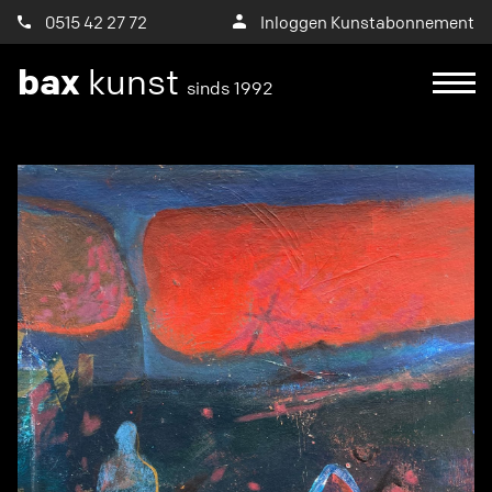
0515 42 27 72
Inloggen Kunstabonnement
bax
kunst
sinds 1992