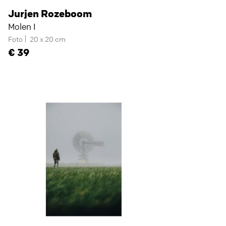
Jurjen Rozeboom
Molen I
Foto
20 x 20 cm
39