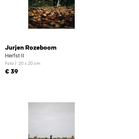
Jurjen Rozeboom
Herfst II
Foto
20 x 20 cm
39