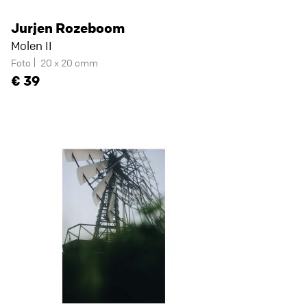
Jurjen Rozeboom
Molen II
Foto
20 x 20 cmm
39