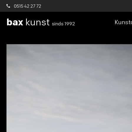
0515 42 27 72
bax
kunst
Kunstc
sinds 1992