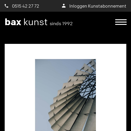
0515 42 27 72
Inloggen Kunstabonnement
bax
kunst
sinds 1992