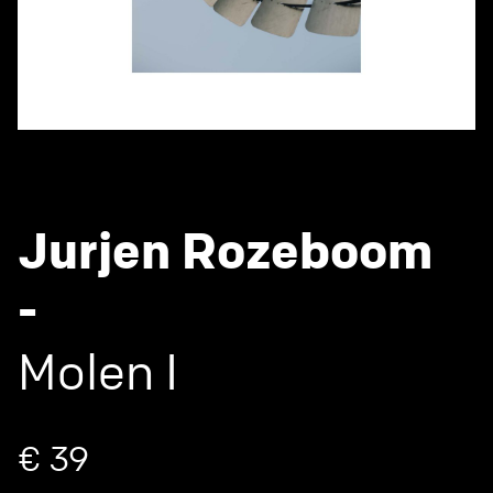
Jurjen Rozeboom
-
Molen I
€ 39