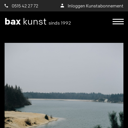
0515 42 27 72
Inloggen Kunstabonnement
bax
kunst
sinds 1992