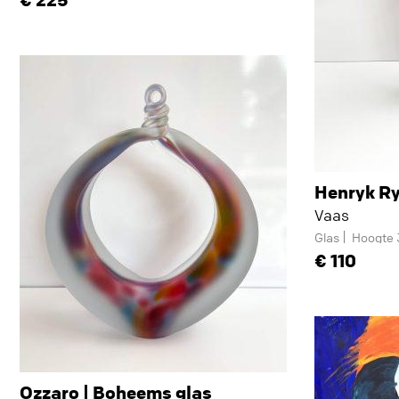
Henryk R
Vaas
Glas
Hoogte
110
Ozzaro | Boheems glas