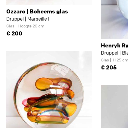
Ozzaro | Boheems glas
Druppel | Marseille II
Glas
Hoogte 20 cm
200
Henryk R
Druppel | Bl
Glas
H 25 c
205