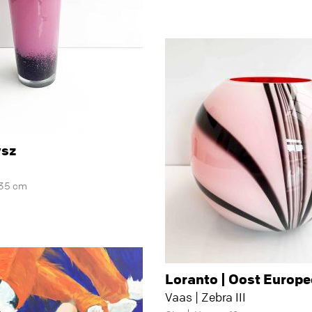
ysz
 35 cm
Loranto | Oost Europe
Vaas | Zebra III