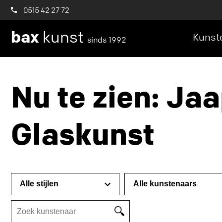
0515 42 27 72
bax
kunst
Kunstc
sinds 1992
Nu te zien: Ja
Glaskunst