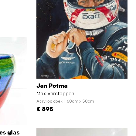
Jan Potma
Max Verstappen
Acryl op doek
60cm x 50cm
895
es glas