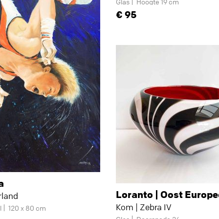
Glas
Hoogte 19 cm
95
a
Loranto | Oost Europe
rland
Kom | Zebra IV
l
120 x 80 cm