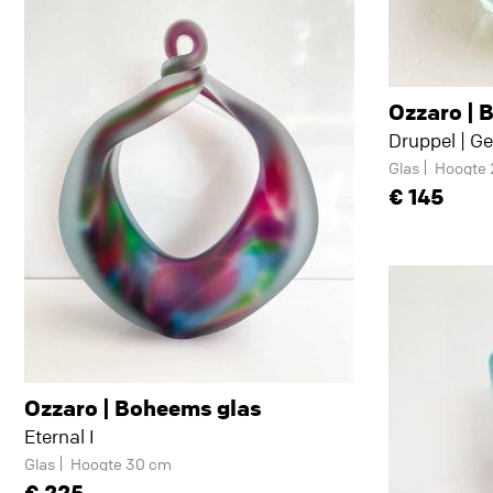
Ozzaro | 
Druppel | Ge
Glas
Hoogte
145
Ozzaro | Boheems glas
Eternal I
Glas
Hoogte 30 cm
225