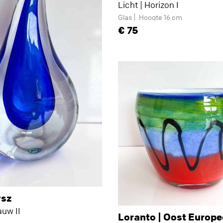
Licht | Horizon I
Glas
Hoogte 16 cm
75
ysz
auw II
Loranto | Oost Europe