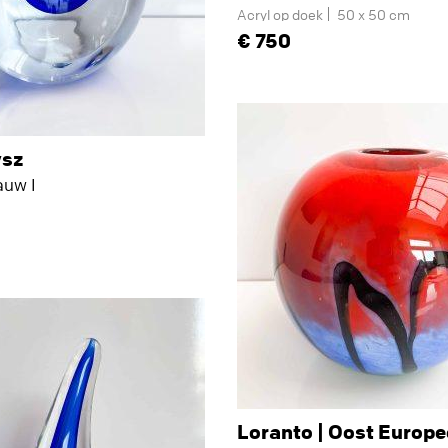
Acryl op doek
50 x 50 cm
750
ysz
auw I
m
Loranto | Oost Europe