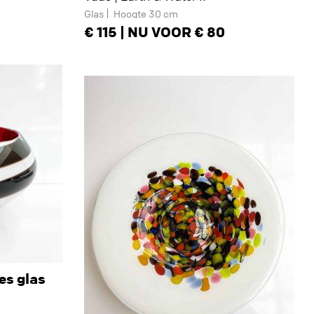
Glas
Hoogte 30 cm
115 | NU VOOR € 80
es glas