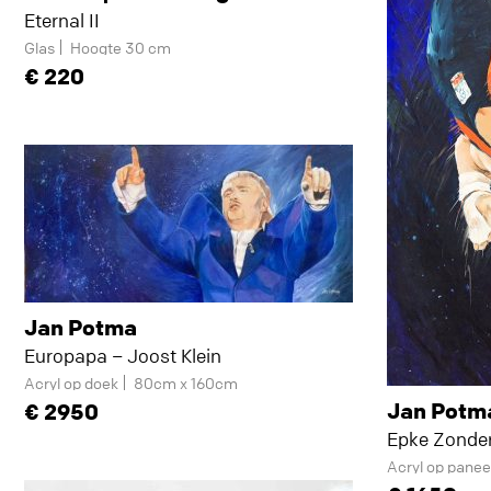
Eternal II
Glas
Hoogte 30 cm
220
Jan Potma
Europapa – Joost Klein
Acryl op doek
80cm x 160cm
Jan Potm
2950
Epke Zonde
Acryl op panee