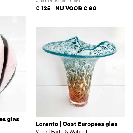
Glas
Doorsnee 40 cm
125 | NU VOOR € 80
es glas
Loranto | Oost Europees glas
Vaas | Earth & Water II