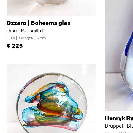
Ozzaro | Boheems glas
Disc | Marseille I
Glas
Hoogte 25 cm
225
Henryk R
Druppel | Bl