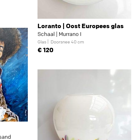
Loranto | Oost Europees glas
Schaal | Murrano I
Glas
Doorsnee 40 cm
120
 sand