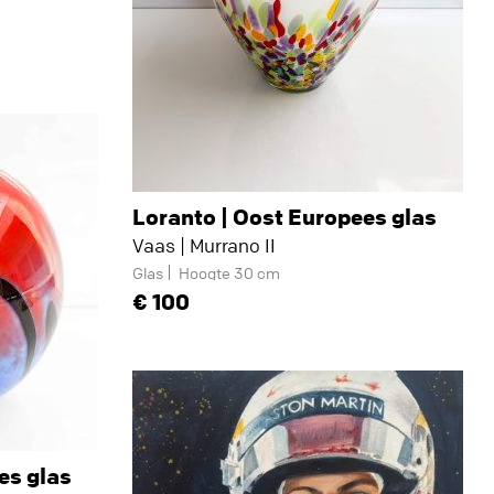
Loranto | Oost Europees glas
Vaas | Murrano II
Glas
Hoogte 30 cm
100
es glas