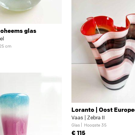
Boheems glas
el
 25 cm
Loranto | Oost Europe
Vaas | Zebra II
Glas
Hoogste 35
115