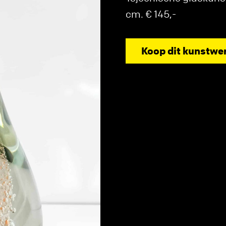
cm. € 145,-
Koop dit kunstwe