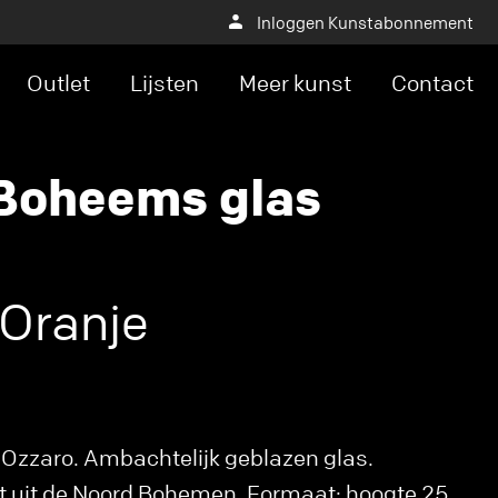
Inloggen Kunstabonnement
Outlet
Lijsten
Meer kunst
Contact
 Boheems glas
 Oranje
 Ozzaro. Ambachtelijk geblazen glas.
t uit de Noord Bohemen. Formaat: hoogte 25