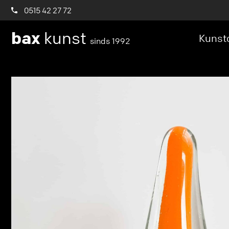
0515 42 27 72
bax
kunst
Kunstc
sinds 1992