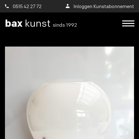
0515 42 27 72
Inloggen Kunstabonnement
bax
kunst
sinds 1992