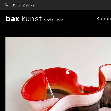
0515 42 27 72
bax
kunst
Kunstc
sinds 1992