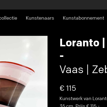
ollectie
Kunstenaars
Kunstabonnement
Loranto |
-
Vaas | Zeb
€ 115
Kunstwerk van Lorant
35 cm. Prijs € 115,-