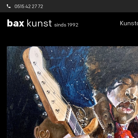
0515 42 27 72
bax
kunst
Kunstc
sinds 1992