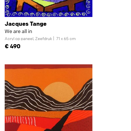
Jacques Tange
We are all in
Acryl op paneel, Zeefdruk
71 x 65 cm
490