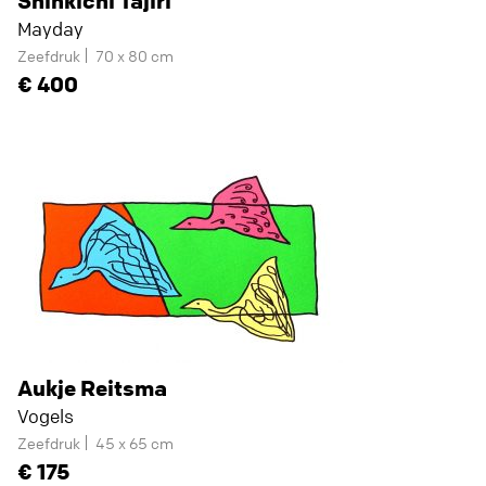
Shinkichi Tajiri
Mayday
Zeefdruk
70 x 80 cm
400
Aukje Reitsma
Vogels
Zeefdruk
45 x 65 cm
175