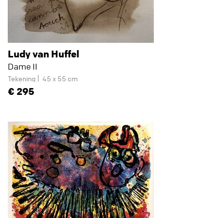
Ludy van Huffel
Dame II
Tekening
45 x 55 cm
295