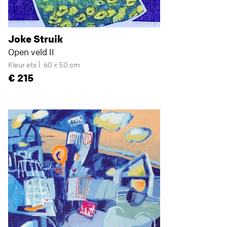
Joke Struik
Open veld II
Kleur ets
60 x 50 cm
215