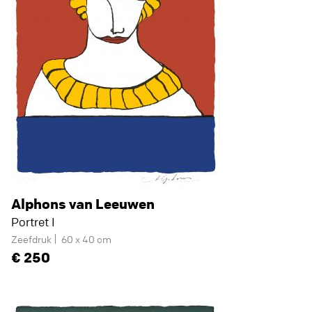
Alphons van Leeuwen
Portret I
Zeefdruk
60 x 40 cm
250