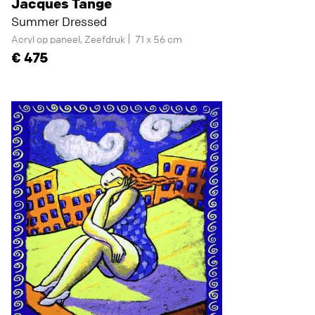
Jacques Tange
Summer Dressed
Acryl op paneel, Zeefdruk
71 x 56 cm
475