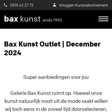
0515 42 27 72
Inloggen Kunstabonnement
bax
kunst
sinds 1992
Ik wil een proefplaatsing aanvragen
Bax Kunst Outlet | December
2024
Super aanbiedingen voor jou
Galerie Bax Kunst ruimt op. Hoewel onze
kunst natuurlijk nooit uit de mode raakt willen
wij toch eens in de zoveel tijd doorselecteren,