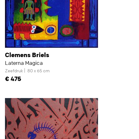
Clemens Briels
Laterna Magica
Zeefdruk
80 x 65 cm
475