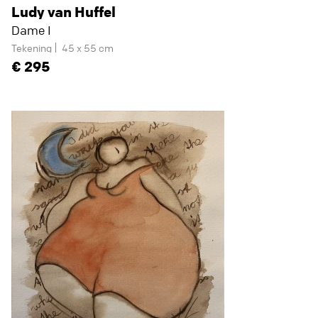
Ludy van Huffel
Dame I
Tekening
45 x 55 cm
295