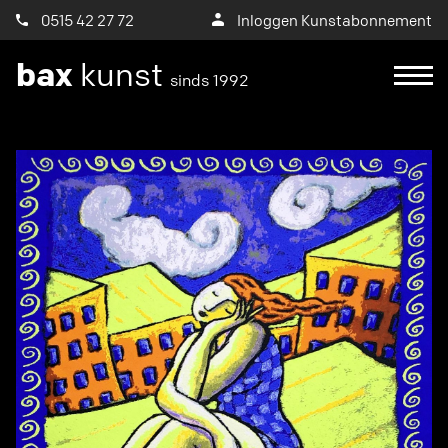
0515 42 27 72
Inloggen Kunstabonnement
bax
kunst
sinds 1992