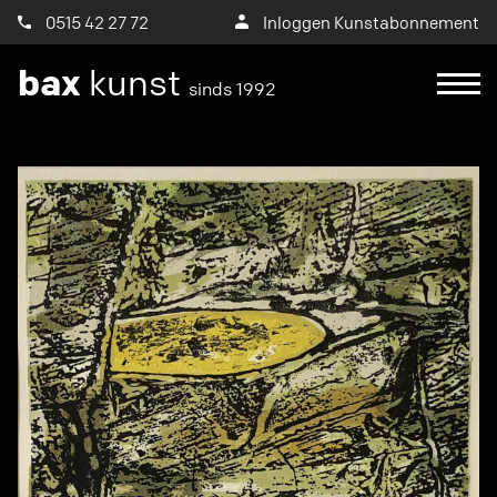
0515 42 27 72
Inloggen Kunstabonnement
bax
kunst
sinds 1992