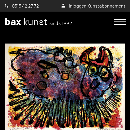
0515 42 27 72
Inloggen Kunstabonnement
bax
kunst
sinds 1992