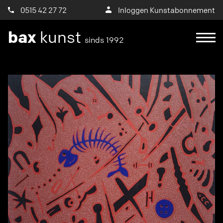
0515 42 27 72
Inloggen Kunstabonnement
bax
kunst
sinds 1992