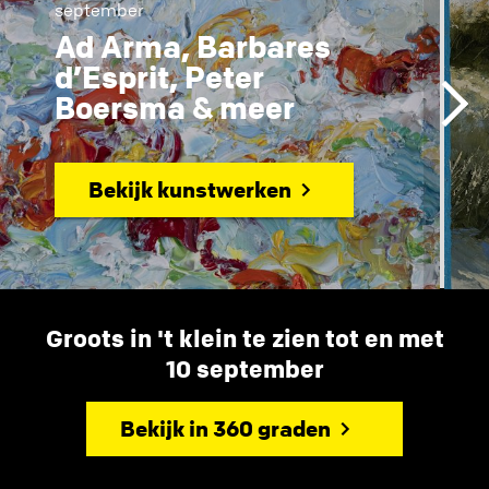
september
Ad Arma, Barbares
d’Esprit, Peter
Boersma & meer
Bekijk kunstwerken
Groots in 't klein te zien tot en met
10 september
Bekijk in 360 graden