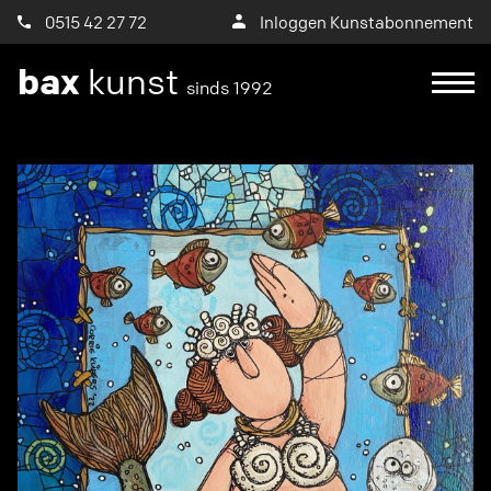
0515 42 27 72
Inloggen Kunstabonnement
bax
kunst
sinds 1992