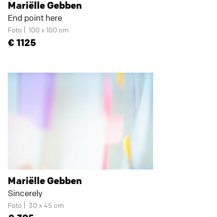
Mariëlle Gebben
End point here
Foto
100 x 100 cm
1125
Mariëlle Gebben
Sincerely
Foto
30 x 45 cm