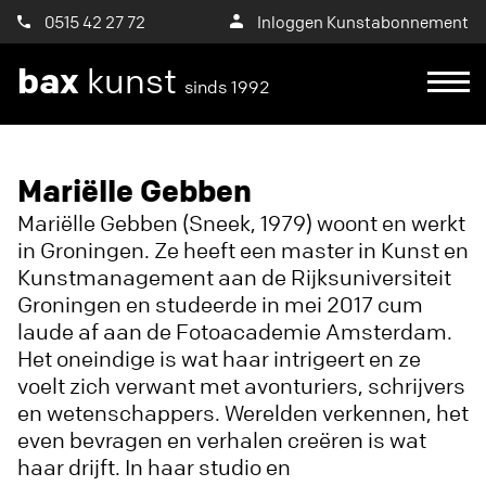
0515 42 27 72
Inloggen Kunstabonnement
bax
kunst
sinds 1992
Ik wil een proefplaatsing aanvragen
Mariëlle Gebben
Mariëlle Gebben (Sneek, 1979) woont en werkt
in Groningen. Ze heeft een master in Kunst en
Kunstmanagement aan de Rijksuniversiteit
Groningen en studeerde in mei 2017 cum
laude af aan de Fotoacademie Amsterdam.
Het oneindige is wat haar intrigeert en ze
voelt zich verwant met avonturiers, schrijvers
en wetenschappers. Werelden verkennen, het
even bevragen en verhalen creëren is wat
haar drijft. In haar studio en