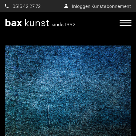
0515 42 27 72
Inloggen Kunstabonnement
bax
kunst
sinds 1992