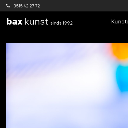
0515 42 27 72
bax
kunst
Kunstc
sinds 1992