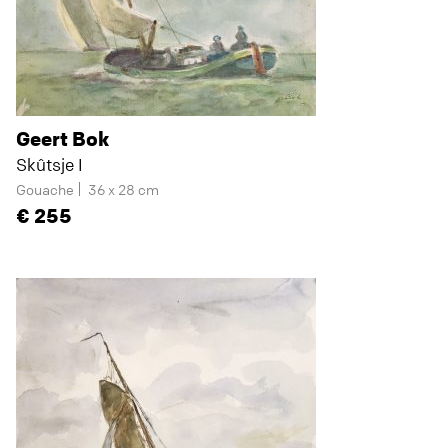
Geert Bok
Skûtsje I
Gouache
36 x 28 cm
255