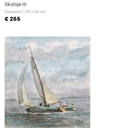
Skûtsje III
Gouache
33 x 26 cm
255