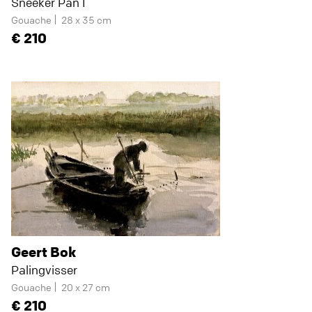
Sneeker Pan I
Gouache
28 x 35 cm
210
Geert Bok
Palingvisser
Gouache
20 x 27 cm
210