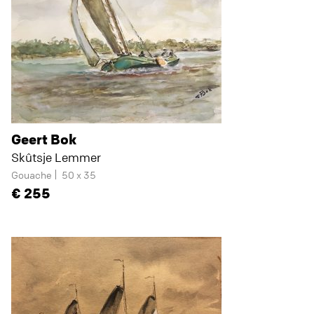
Geert Bok
Skûtsje Lemmer
Gouache
50 x 35
255