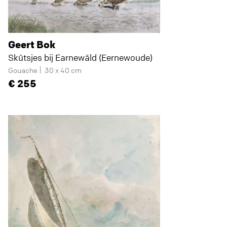
Geert Bok
Skûtsjes bij Earnewâld (Eernewoude)
Gouache
30 x 40 cm
255