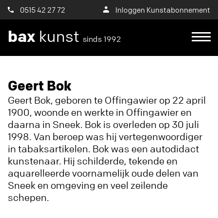
0515 42 27 72
Inloggen Kunstabonnement
bax
kunst
sinds 1992
Ik wil een proefplaatsing aanvragen
Geert Bok
Geert Bok, geboren te Offingawier op 22 april
1900, woonde en werkte in Offingawier en
daarna in Sneek. Bok is overleden op 30 juli
1998. Van beroep was hij vertegenwoordiger
in tabaksartikelen. Bok was een autodidact
kunstenaar. Hij schilderde, tekende en
aquarelleerde voornamelijk oude delen van
Sneek en omgeving en veel zeilende
schepen.