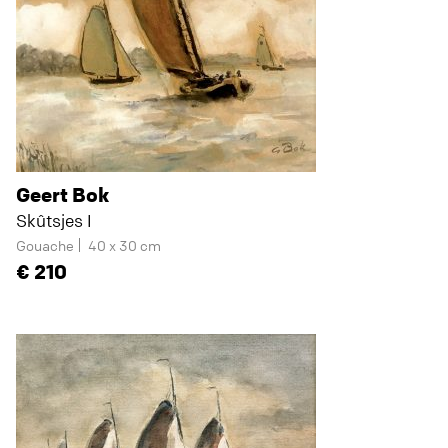
Geert Bok
Skûtsjes I
Gouache
40 x 30 cm
210