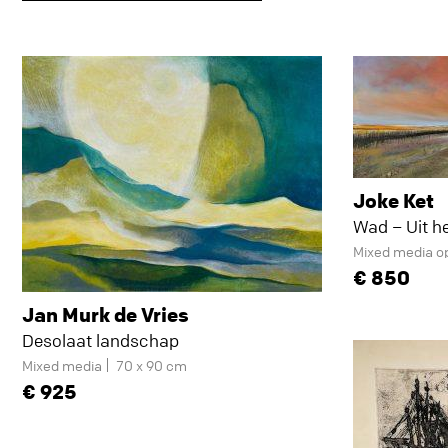
Joke Ket
Wad – Uit he
Mixed media o
850
Jan Murk de Vries
Desolaat landschap
Mixed media
70 x 90 cm
925