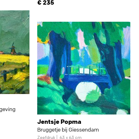
235
geving
Jentsje Popma
Bruggetje bij Giessendam
Zeefdruk
63 x 63 cm