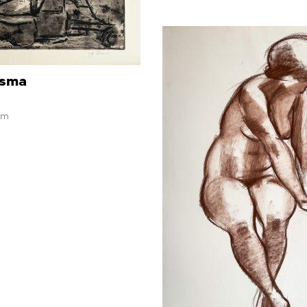
osma
cm