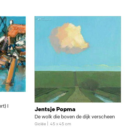
t) I
Jentsje Popma
De wolk die boven de dijk verscheen
Giclée
45 x 45 cm