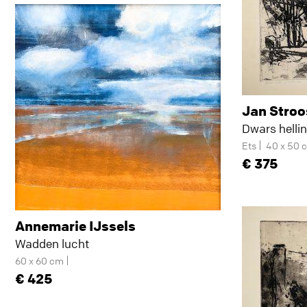
Jan Stro
Dwars helli
Ets
40 x 50 
375
Annemarie IJssels
Wadden lucht
60 x 60 cm
425