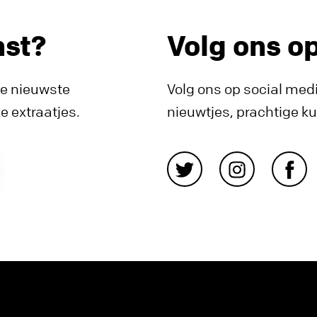
nst?
Volg ons o
de nieuwste
Volg ons op social medi
 extraatjes.
nieuwtjes, prachtige k