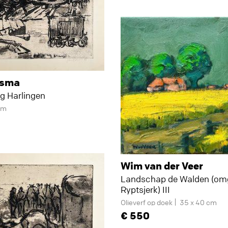
osma
ng Harlingen
cm
Wim van der Veer
Landschap de Walden (om
Ryptsjerk) III
Olieverf op doek
35 x 40 cm
550