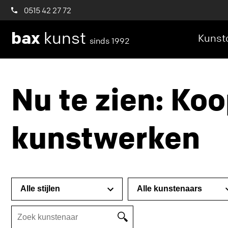
0515 42 27 72
bax
kunst
Kunstc
sinds 1992
Nu te zien: Koo
kunstwerken