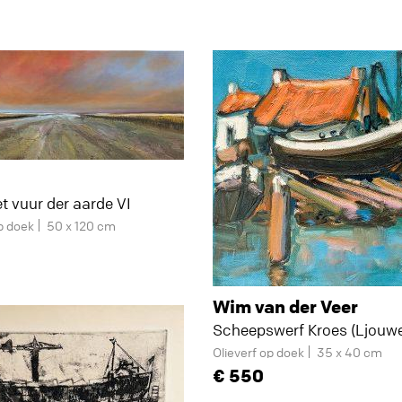
t vuur der aarde VI
p doek
50 x 120 cm
Wim van der Veer
Scheepswerf Kroes (Ljouwer
Olieverf op doek
35 x 40 cm
550