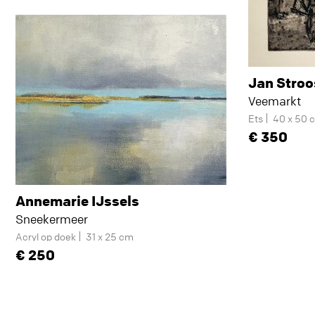
Jan Stro
Veemarkt
Ets
40 x 50 
350
Annemarie IJssels
Sneekermeer
Acryl op doek
31 x 25 cm
250