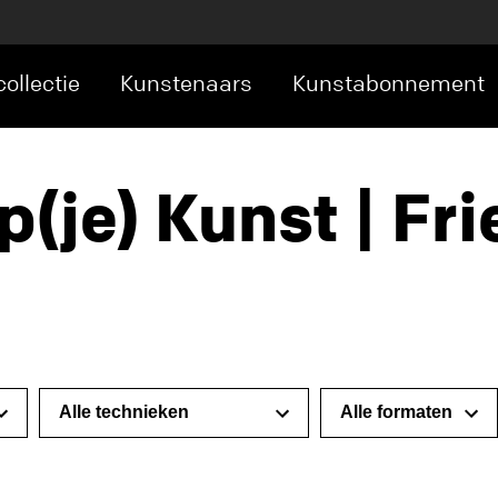
ollectie
Kunstenaars
Kunstabonnement
p(je) Kunst | Fr