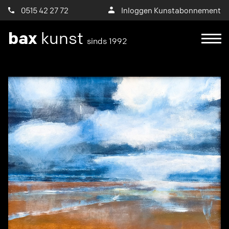
0515 42 27 72
Inloggen Kunstabonnement
bax
kunst
sinds 1992