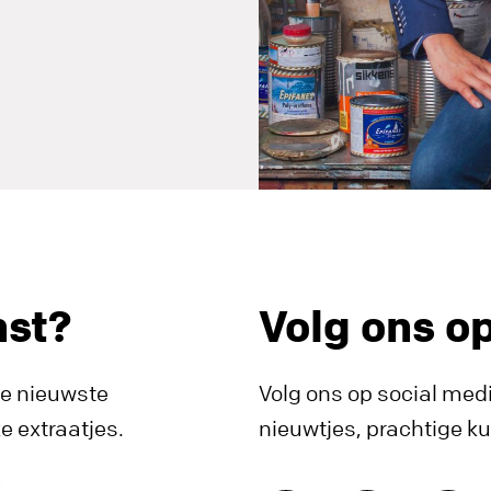
nst?
Volg ons o
de nieuwste
Volg ons op social medi
 extraatjes.
nieuwtjes, prachtige k