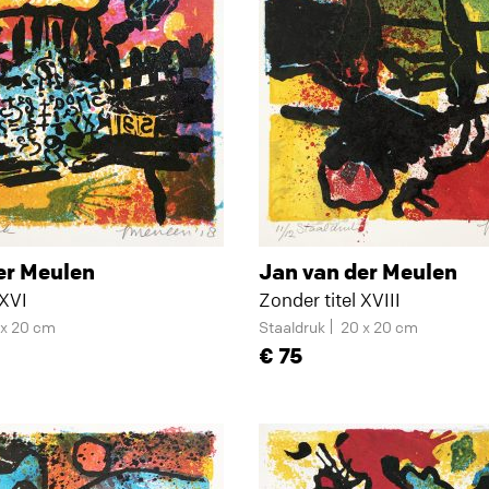
er Meulen
Jan van der Meulen
 XVI
Zonder titel XVIII
 x 20 cm
Staaldruk
20 x 20 cm
75