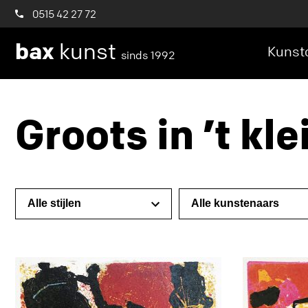
0515 42 27 72
bax
kunst
Kunstc
sinds 1992
Groots in ’t kle