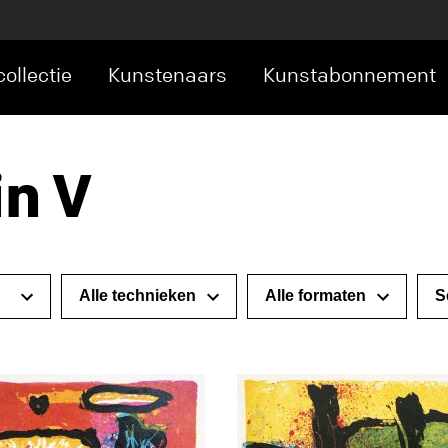
ollectie
Kunstenaars
Kunstabonnement
in V
S