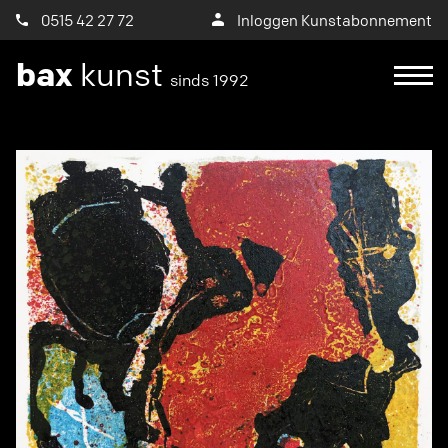
0515 42 27 72
Inloggen Kunstabonnement
bax
kunst
sinds 1992