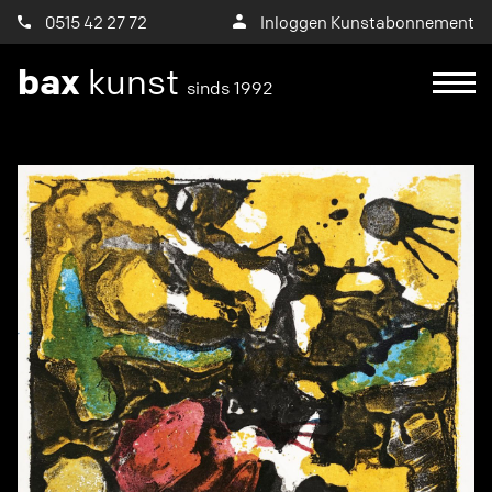
0515 42 27 72
Inloggen Kunstabonnement
bax
kunst
sinds 1992