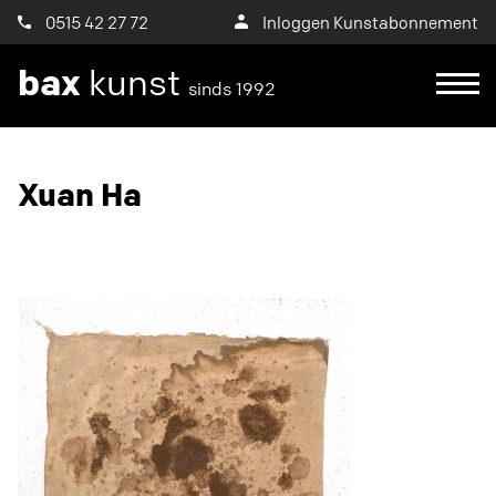
0515 42 27 72
Inloggen Kunstabonnement
bax
kunst
sinds 1992
Ik wil een proefplaatsing aanvragen
Xuan Ha