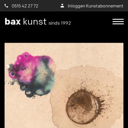
0515 42 27 72
Inloggen Kunstabonnement
bax
kunst
sinds 1992