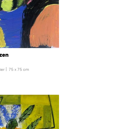
azen
ier
75 x 75 cm