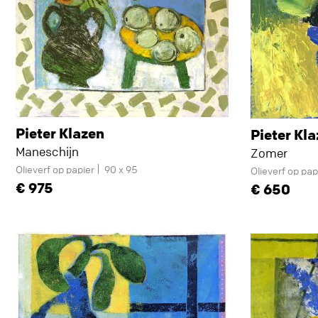
Pieter Klazen
Pieter Kl
Maneschijn
Zomer
Olieverf op papier
90 x 95
Olieverf op pap
975
650