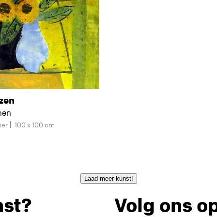
azen
men
ier
100 x 100 cm
Laad meer kunst!
nst?
Volg ons o