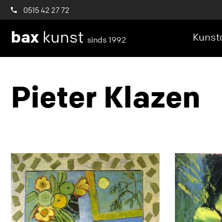
0515 42 27 72
bax
kunst
Kunstc
sinds 1992
Pieter Klazen