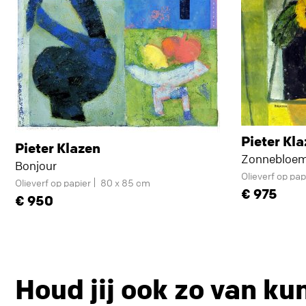
Pieter Kl
Pieter Klazen
Zonnebloe
Bonjour
Olieverf op pap
Olieverf op papier
80 x 85 cm
975
950
Houd jij ook zo van ku