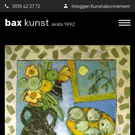
0515 42 27 72
Inloggen Kunstabonnement
bax
kunst
sinds 1992