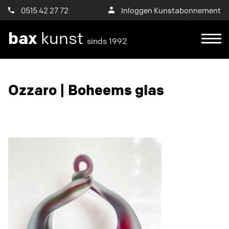
0515 42 27 72
Inloggen Kunstabonnement
bax
kunst
sinds 1992
Ik wil een proefplaatsing aanvragen
Ozzaro | Boheems glas