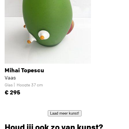
Mihai Topescu
Vaas
Glas
Hoogte 37 cm
295
Laad meer kunst!
Houd jij ook zo van kunst?