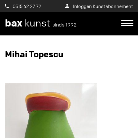
0515 42 27 72
Inloggen Kunstabonnement
bax
kunst
sinds 1992
Ik wil een proefplaatsing aanvragen
Mihai Topescu