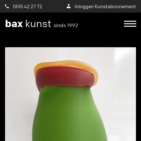
0515 42 27 72
Inloggen Kunstabonnement
bax
kunst
sinds 1992