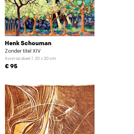
Henk Schouman
Zonder titel XIV
Acryl op doek
20 x 20 cm
95