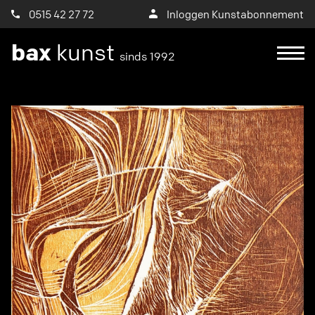
0515 42 27 72
Inloggen Kunstabonnement
bax
kunst
sinds 1992