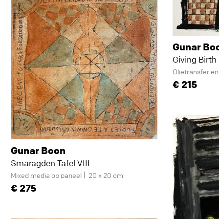
Gunar Bo
Giving Birth
Olietransfer e
215
Gunar Boon
Smaragden Tafel VIII
Mixed media op paneel
20 x 20 cm
275