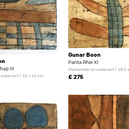
Gunar Boon
on
Panta Rhei XI
hap III
Olietransfer en waterverf
68,5 
n waterverf
55 x 40 cm
275