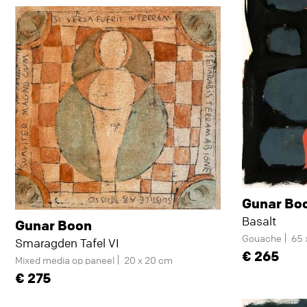
Gunar Bo
Basalt
Gunar Boon
Gouache
65 
Smaragden Tafel VI
265
Mixed media op paneel
20 x 20 cm
275