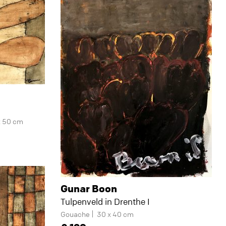
x 50 cm
Gunar Boon
Tulpenveld in Drenthe I
Gouache
30 x 40 cm