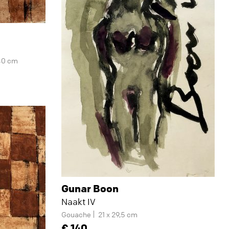
40 cm
Gunar Boon
Naakt IV
Gouache
21 x 29,5 cm
140