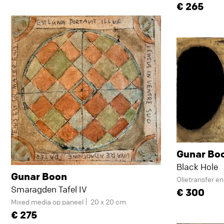
265
Gunar Bo
Black Hole
Gunar Boon
Olietransfer e
Smaragden Tafel IV
300
Mixed media op paneel
20 x 20 cm
275