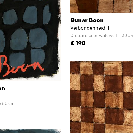
Gunar Boon
Verbondenheid II
Olietransfer en waterverf
30 x 
190
on
x 50 cm