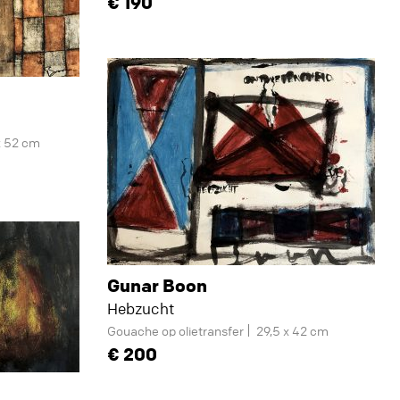
190
x 52 cm
Gunar Boon
Hebzucht
Gouache op olietransfer
29,5 x 42 cm
200