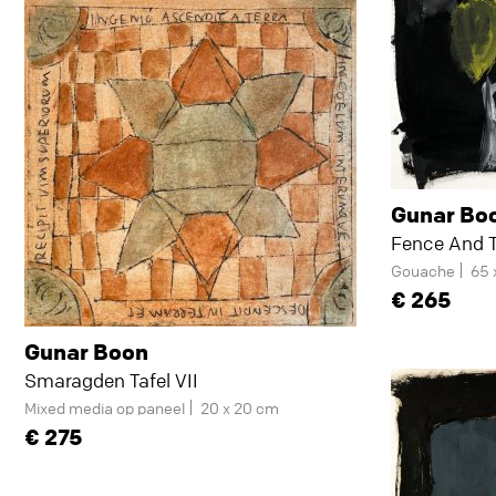
Gunar Bo
Fence And T
Gouache
65 
265
Gunar Boon
Smaragden Tafel VII
Mixed media op paneel
20 x 20 cm
275