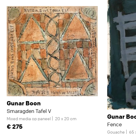
Gunar Boon
Smaragden Tafel V
Gunar Bo
Mixed media op paneel
20 x 20 cm
Fence
275
Gouache
65 