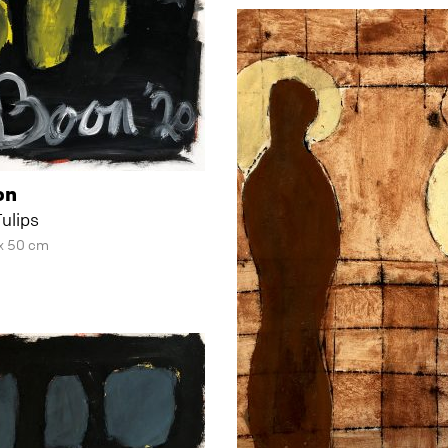
on
ulips
x 50 cm