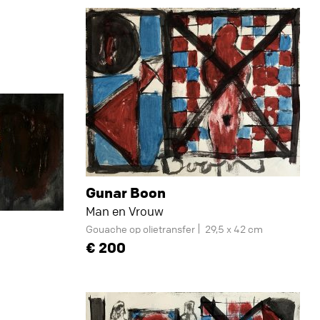
Gunar Boon
Man en Vrouw
Gouache op olietransfer
29,5 x 42 cm
200