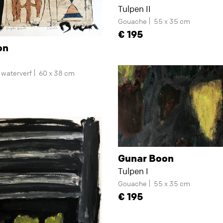
Tulpen II
Gouache
55 x 35 cm
195
on
n waterverf
60 x 38 cm
Gunar Boon
Tulpen I
Gouache
55 x 35 cm
195