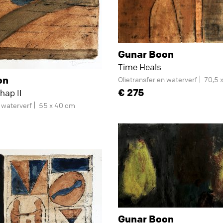
Gunar Boon
Time Heals
on
Olietransfer en waterverf
70,5 
275
hap II
n waterverf
55 x 40 cm
Gunar Boon