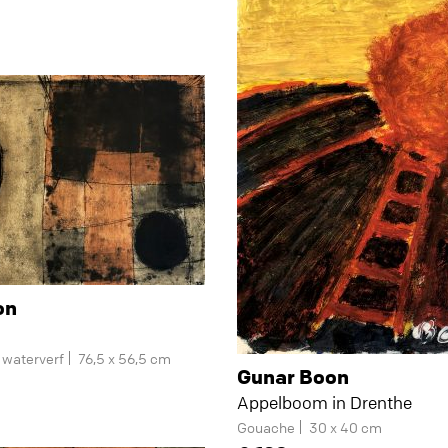
on
n waterverf
76,5 x 56,5 cm
Gunar Boon
Appelboom in Drenthe
Gouache
30 x 40 cm