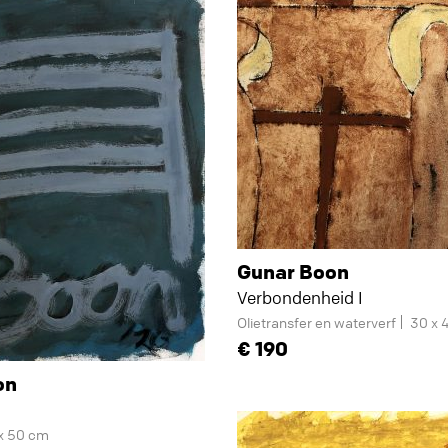
Gunar Boon
Verbondenheid I
Olietransfer en waterverf
30 x 
190
on
x 50 cm