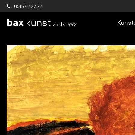
0515 42 27 72
bax
kunst
Kunstc
sinds 1992