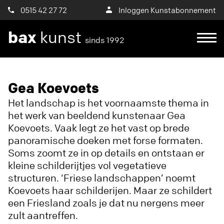
0515 42 27 72
Inloggen Kunstabonnement
bax
kunst
sinds 1992
Ik wil een proefplaatsing aanvragen
Gea Koevoets
Het landschap is het voornaamste thema in
het werk van beeldend kunstenaar Gea
Koevoets. Vaak legt ze het vast op brede
panoramische doeken met forse formaten.
Soms zoomt ze in op details en ontstaan er
kleine schilderijtjes vol vegetatieve
structuren. ‘Friese landschappen’ noemt
Koevoets haar schilderijen. Maar ze schildert
een Friesland zoals je dat nu nergens meer
zult aantreffen.