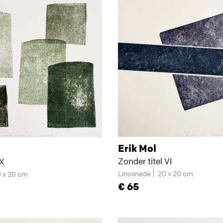
Erik Mol
Zonder titel VI
 X
Linosnede
20 x 20 cm
 x 20 cm
65