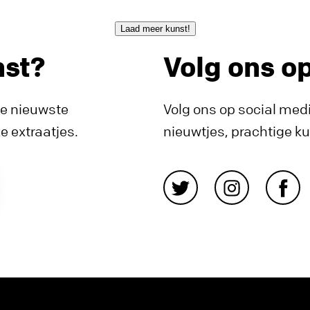
Laad meer kunst!
nst?
Volg ons o
de nieuwste
Volg ons op social medi
 extraatjes.
nieuwtjes, prachtige k