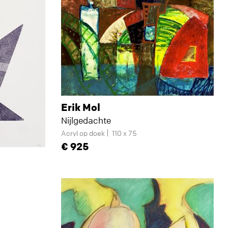
Erik Mol
Nijlgedachte
Acryl op doek
110 x 75
925