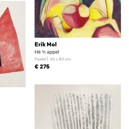
Erik Mol
Hé ’n appel
Pastel
60 x 80 cm
275