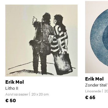
Erik Mol
Erik Mol
Zonder titel 
Litho II
Linosnede
20
Acryl op papier
20 x 20 cm
65
50