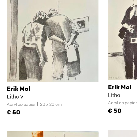
Erik Mol
Erik Mol
Litho I
Litho V
Acryl op papie
Acryl op papier
20 x 20 cm
50
50