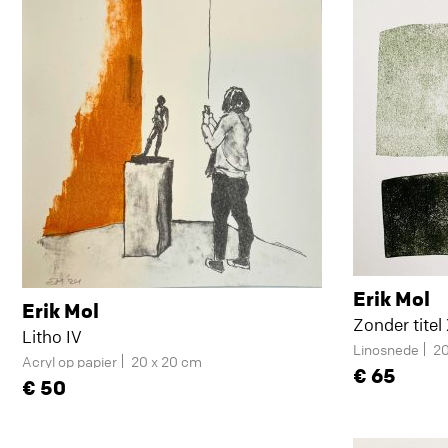
Erik Mol
Erik Mol
Zonder titel
Litho IV
Linosnede
20
Acryl op papier
20 x 20 cm
65
50