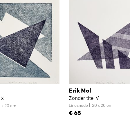
Erik Mol
Zonder titel V
IX
Linosnede
20 x 20 cm
 x 20 cm
65