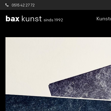
0515 42 27 72
bax
kunst
Kunstc
sinds 1992