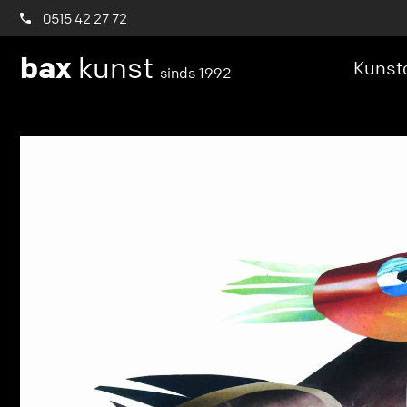
0515 42 27 72
bax
kunst
Kunstc
sinds 1992