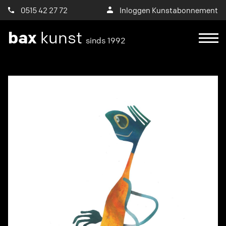
0515 42 27 72
Inloggen Kunstabonnement
bax
kunst
sinds 1992