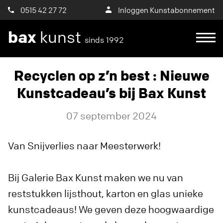
0515 42 27 72
Inloggen Kunstabonnement
bax
kunst
sinds 1992
Recyclen op z’n best : Nieuwe
Kunstcadeau’s bij Bax Kunst
07 september 2024
Van Snijverlies naar Meesterwerk!
Bij Galerie Bax Kunst maken we nu van
reststukken lijsthout, karton en glas unieke
kunstcadeaus! We geven deze hoogwaardige